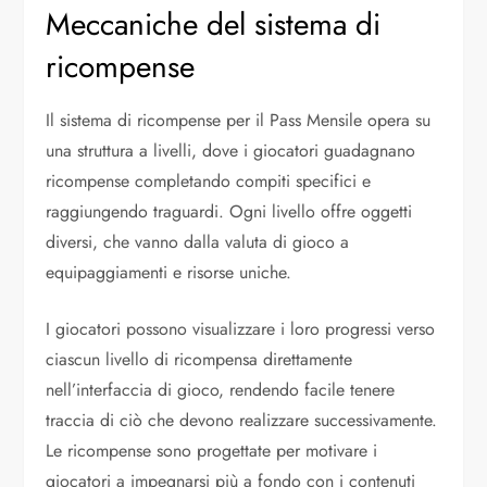
Meccaniche del sistema di
ricompense
Il sistema di ricompense per il Pass Mensile opera su
una struttura a livelli, dove i giocatori guadagnano
ricompense completando compiti specifici e
raggiungendo traguardi. Ogni livello offre oggetti
diversi, che vanno dalla valuta di gioco a
equipaggiamenti e risorse uniche.
I giocatori possono visualizzare i loro progressi verso
ciascun livello di ricompensa direttamente
nell’interfaccia di gioco, rendendo facile tenere
traccia di ciò che devono realizzare successivamente.
Le ricompense sono progettate per motivare i
giocatori a impegnarsi più a fondo con i contenuti