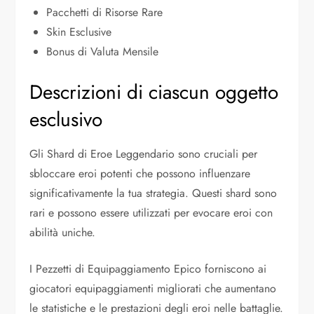
Pacchetti di Risorse Rare
Skin Esclusive
Bonus di Valuta Mensile
Descrizioni di ciascun oggetto
esclusivo
Gli Shard di Eroe Leggendario sono cruciali per
sbloccare eroi potenti che possono influenzare
significativamente la tua strategia. Questi shard sono
rari e possono essere utilizzati per evocare eroi con
abilità uniche.
I Pezzetti di Equipaggiamento Epico forniscono ai
giocatori equipaggiamenti migliorati che aumentano
le statistiche e le prestazioni degli eroi nelle battaglie.