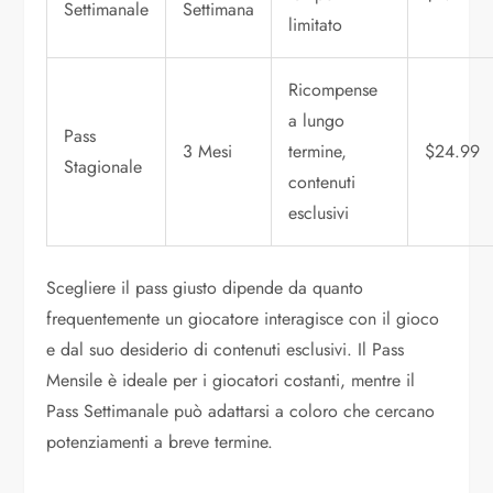
Settimanale
Settimana
limitato
Ricompense
a lungo
Pass
3 Mesi
termine,
$24.99
Stagionale
contenuti
esclusivi
Scegliere il pass giusto dipende da quanto
frequentemente un giocatore interagisce con il gioco
e dal suo desiderio di contenuti esclusivi. Il Pass
Mensile è ideale per i giocatori costanti, mentre il
Pass Settimanale può adattarsi a coloro che cercano
potenziamenti a breve termine.