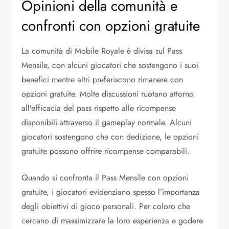
Opinioni della comunità e
confronti con opzioni gratuite
La comunità di Mobile Royale è divisa sul Pass
Mensile, con alcuni giocatori che sostengono i suoi
benefici mentre altri preferiscono rimanere con
opzioni gratuite. Molte discussioni ruotano attorno
all’efficacia del pass rispetto alle ricompense
disponibili attraverso il gameplay normale. Alcuni
giocatori sostengono che con dedizione, le opzioni
gratuite possono offrire ricompense comparabili.
Quando si confronta il Pass Mensile con opzioni
gratuite, i giocatori evidenziano spesso l’importanza
degli obiettivi di gioco personali. Per coloro che
cercano di massimizzare la loro esperienza e godere