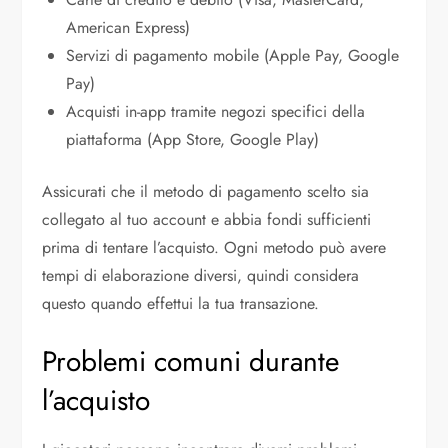
American Express)
Servizi di pagamento mobile (Apple Pay, Google
Pay)
Acquisti in-app tramite negozi specifici della
piattaforma (App Store, Google Play)
Assicurati che il metodo di pagamento scelto sia
collegato al tuo account e abbia fondi sufficienti
prima di tentare l’acquisto. Ogni metodo può avere
tempi di elaborazione diversi, quindi considera
questo quando effettui la tua transazione.
Problemi comuni durante
l’acquisto