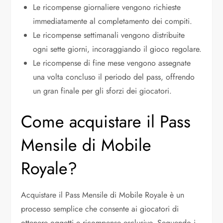
Le ricompense giornaliere vengono richieste
immediatamente al completamento dei compiti.
Le ricompense settimanali vengono distribuite
ogni sette giorni, incoraggiando il gioco regolare.
Le ricompense di fine mese vengono assegnate
una volta concluso il periodo del pass, offrendo
un gran finale per gli sforzi dei giocatori.
Come acquistare il Pass
Mensile di Mobile
Royale?
Acquistare il Pass Mensile di Mobile Royale è un
processo semplice che consente ai giocatori di
ottenere oggetti e ricompense esclusive. Seguendo i