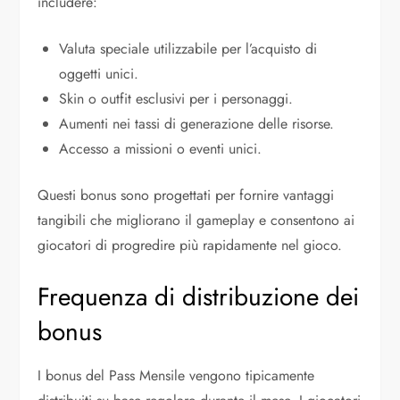
includere:
Valuta speciale utilizzabile per l’acquisto di
oggetti unici.
Skin o outfit esclusivi per i personaggi.
Aumenti nei tassi di generazione delle risorse.
Accesso a missioni o eventi unici.
Questi bonus sono progettati per fornire vantaggi
tangibili che migliorano il gameplay e consentono ai
giocatori di progredire più rapidamente nel gioco.
Frequenza di distribuzione dei
bonus
I bonus del Pass Mensile vengono tipicamente