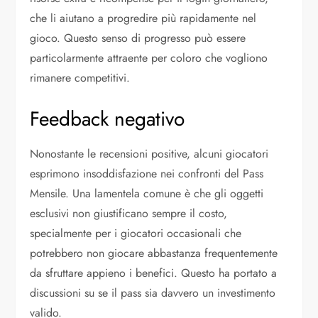
che li aiutano a progredire più rapidamente nel
gioco. Questo senso di progresso può essere
particolarmente attraente per coloro che vogliono
rimanere competitivi.
Feedback negativo
Nonostante le recensioni positive, alcuni giocatori
esprimono insoddisfazione nei confronti del Pass
Mensile. Una lamentela comune è che gli oggetti
esclusivi non giustificano sempre il costo,
specialmente per i giocatori occasionali che
potrebbero non giocare abbastanza frequentemente
da sfruttare appieno i benefici. Questo ha portato a
discussioni su se il pass sia davvero un investimento
valido.