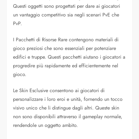
Questi oggetti sono progettati per dare ai giocatori
un vantaggio competitivo sia negli scenari PvE che
PvP.
I Pacchetti di Risorse Rare contengono materiali di
gioco preziosi che sono essenziali per potenziare
edifici e truppe. Questi pacchetti aiutano i giocatori a
progredire più rapidamente ed efficientemente nel
gioco.
Le Skin Esclusive consentono ai giocatori di
personalizzare i loro eroi e unità, fornendo un tocco
visivo unico che li distingue dagli altri. Queste skin
non sono disponibili attraverso il gameplay normale,
rendendole un oggetto ambito.