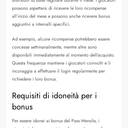
distribuiti su base regolare durante il mese. I giocatori
possono aspettarsi di ricevere le loro ricompense
all’inizio del mese e possono anche ricevere bonus
aggiuntivi a intervalli specifici.
Ad esempio, alcune ricompense potrebbero essere
concesse settimanalmente, mentre altre sono
disponibili immediatamente al momento dell’acquisto.
Questa frequenza mantiene i giocatori coinvolti e li
incoraggia a effettuare il login regolarmente per
richiedere i loro bonus.
Requisiti di idoneità per i
bonus
Per essere idonei ai bonus del Pass Mensile, i