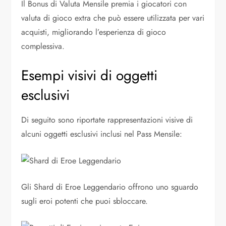
Il Bonus di Valuta Mensile premia i giocatori con
valuta di gioco extra che può essere utilizzata per vari
acquisti, migliorando l’esperienza di gioco
complessiva.
Esempi visivi di oggetti
esclusivi
Di seguito sono riportate rappresentazioni visive di
alcuni oggetti esclusivi inclusi nel Pass Mensile:
Gli Shard di Eroe Leggendario offrono uno sguardo
sugli eroi potenti che puoi sbloccare.