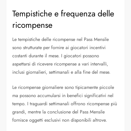
Tempistiche e frequenza delle
ricompense
Le tempistiche delle ricompense nel Pass Mensile
sono strutturate per fornire ai giocatori incentivi
costanti durante il mese. I giocatori possono
aspettarsi di ricevere ricompense a vari intervalli,
inclusi giornalieri, settimanali e alla fine del mese.
Le ricompense giornaliere sono tipicamente piccole
ma possono accumularsi in benefici significativi nel
tempo. I traguardi settimanali offrono ricompense più
grandi, mentre la conclusione del Pass Mensile
fornisce oggetti esclusivi non disponibili altrove.