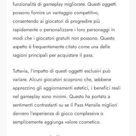
funzionalità di gameplay migliorate. Questi oggetti
possono fornire un vantaggio competitivo,
consentendo ai giocatori di progredire più
rapidamente o personalizzare i loro personaggi in
modi che i giocatori gratuiti non possono. Questo
aspetto è frequentemente citato come una delle
ragioni principali per acquistare il pass.
Tuttavia, l’impatto di questi oggetti esclusivi può
variare. Alcuni giocatori scoprono che, sebbene
apprezzino gli aggiornamenti estetici, i benefici reali
nel gameplay sono minimi. Questo ha portato a
sentimenti contrastanti su se il Pass Mensile migliori
davvero l’esperienza di gioco complessiva o
semplicemente aggiunga valore cosmetico.