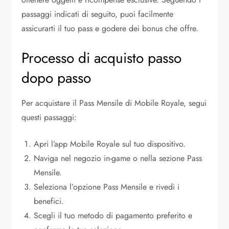
passaggi indicati di seguito, puoi facilmente
assicurarti il tuo pass e godere dei bonus che offre.
Processo di acquisto passo
dopo passo
Per acquistare il Pass Mensile di Mobile Royale, segui
questi passaggi:
Apri l’app Mobile Royale sul tuo dispositivo.
Naviga nel negozio in-game o nella sezione Pass
Mensile.
Seleziona l’opzione Pass Mensile e rivedi i
benefici.
Scegli il tuo metodo di pagamento preferito e