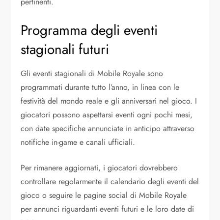
pertinenti.
Programma degli eventi
stagionali futuri
Gli eventi stagionali di Mobile Royale sono
programmati durante tutto l’anno, in linea con le
festività del mondo reale e gli anniversari nel gioco. I
giocatori possono aspettarsi eventi ogni pochi mesi,
con date specifiche annunciate in anticipo attraverso
notifiche in-game e canali ufficiali.
Per rimanere aggiornati, i giocatori dovrebbero
controllare regolarmente il calendario degli eventi del
gioco o seguire le pagine social di Mobile Royale
per annunci riguardanti eventi futuri e le loro date di