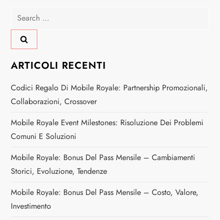
Search
for:
ARTICOLI RECENTI
Codici Regalo Di Mobile Royale: Partnership Promozionali,
Collaborazioni, Crossover
Mobile Royale Event Milestones: Risoluzione Dei Problemi
Comuni E Soluzioni
Mobile Royale: Bonus Del Pass Mensile – Cambiamenti
Storici, Evoluzione, Tendenze
Mobile Royale: Bonus Del Pass Mensile – Costo, Valore,
Investimento