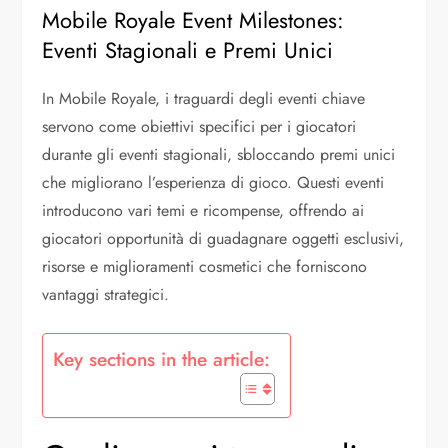
Mobile Royale Event Milestones:
Eventi Stagionali e Premi Unici
In Mobile Royale, i traguardi degli eventi chiave
servono come obiettivi specifici per i giocatori
durante gli eventi stagionali, sbloccando premi unici
che migliorano l’esperienza di gioco. Questi eventi
introducono vari temi e ricompense, offrendo ai
giocatori opportunità di guadagnare oggetti esclusivi,
risorse e miglioramenti cosmetici che forniscono
vantaggi strategici.
Key sections in the article: