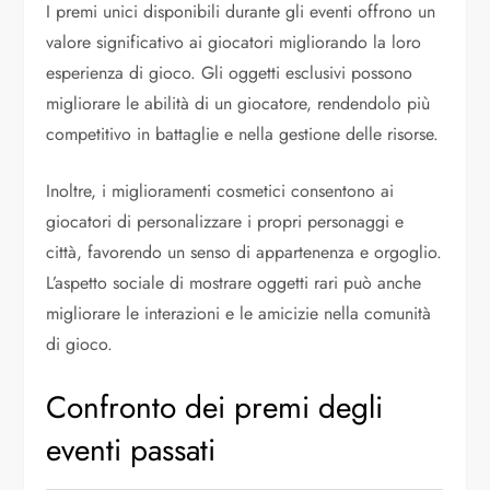
I premi unici disponibili durante gli eventi offrono un
valore significativo ai giocatori migliorando la loro
esperienza di gioco. Gli oggetti esclusivi possono
migliorare le abilità di un giocatore, rendendolo più
competitivo in battaglie e nella gestione delle risorse.
Inoltre, i miglioramenti cosmetici consentono ai
giocatori di personalizzare i propri personaggi e
città, favorendo un senso di appartenenza e orgoglio.
L’aspetto sociale di mostrare oggetti rari può anche
migliorare le interazioni e le amicizie nella comunità
di gioco.
Confronto dei premi degli
eventi passati