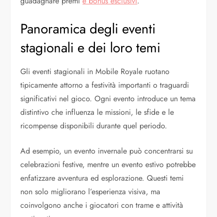
guadagnare premi
e bonus esclusivi
.
Panoramica degli eventi
stagionali e dei loro temi
Gli eventi stagionali in Mobile Royale ruotano
tipicamente attorno a festività importanti o traguardi
significativi nel gioco. Ogni evento introduce un tema
distintivo che influenza le missioni, le sfide e le
ricompense disponibili durante quel periodo.
Ad esempio, un evento invernale può concentrarsi su
celebrazioni festive, mentre un evento estivo potrebbe
enfatizzare avventura ed esplorazione. Questi temi
non solo migliorano l’esperienza visiva, ma
coinvolgono anche i giocatori con trame e attività