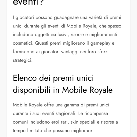
eventi?
I giocatori possono guadagnare una varietà di premi
unici durante gli eventi di Mobile Royale, che spesso
includono oggetti esclusivi, risorse e miglioramenti
cosmetici. Questi premi migliorano il gameplay e
forniscono ai giocatori vantaggi nei loro sforzi
strategici.
Elenco dei premi unici
disponibili in Mobile Royale
Mobile Royale offre una gamma di premi unici
durante i suoi eventi stagionali. Le ricompense
comuni includono eroi rari, skin speciali e risorse a
tempo limitato che possono migliorare