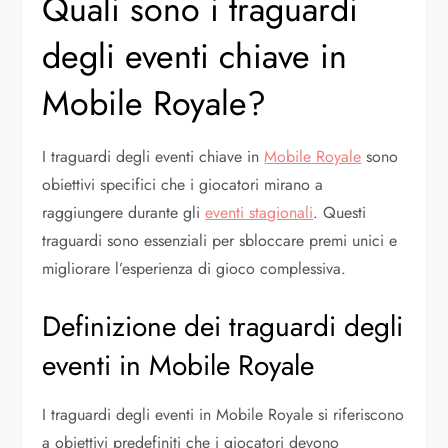
Quali sono i traguardi
degli eventi chiave in
Mobile Royale?
I traguardi degli eventi chiave in
Mobile Royale
sono
obiettivi specifici che i giocatori mirano a
raggiungere durante gli
eventi stagionali
. Questi
traguardi sono essenziali per sbloccare premi unici e
migliorare l’esperienza di gioco complessiva.
Definizione dei traguardi degli
eventi in Mobile Royale
I traguardi degli eventi in Mobile Royale si riferiscono
a obiettivi predefiniti che i giocatori devono