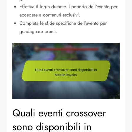
Effettua il login durante il periodo dell’evento per
accedere a contenuti esclusivi.
Completa le sfide specifiche dell’evento per
guadagnare premi.
Quali eventi crossover
sono disponibili in