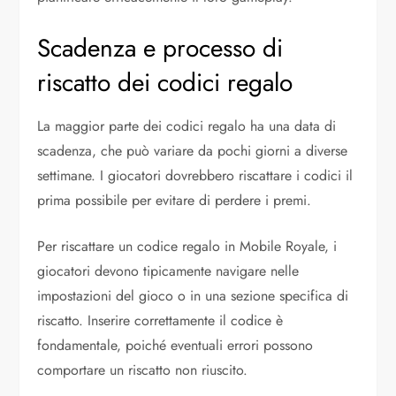
Scadenza e processo di
riscatto dei codici regalo
La maggior parte dei codici regalo ha una data di
scadenza, che può variare da pochi giorni a diverse
settimane. I giocatori dovrebbero riscattare i codici il
prima possibile per evitare di perdere i premi.
Per riscattare un codice regalo in Mobile Royale, i
giocatori devono tipicamente navigare nelle
impostazioni del gioco o in una sezione specifica di
riscatto. Inserire correttamente il codice è
fondamentale, poiché eventuali errori possono
comportare un riscatto non riuscito.