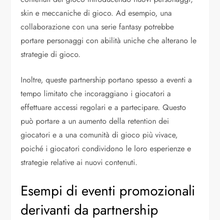
skin e meccaniche di gioco. Ad esempio, una
collaborazione con una serie fantasy potrebbe
portare personaggi con abilità uniche che alterano le
strategie di gioco.
Inoltre, queste partnership portano spesso a eventi a
tempo limitato che incoraggiano i giocatori a
effettuare accessi regolari e a partecipare. Questo
può portare a un aumento della retention dei
giocatori e a una comunità di gioco più vivace,
poiché i giocatori condividono le loro esperienze e
strategie relative ai nuovi contenuti.
Esempi di eventi promozionali
derivanti da partnership