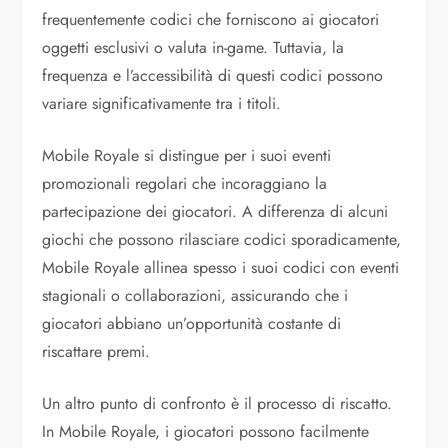
frequentemente codici che forniscono ai giocatori
oggetti esclusivi o valuta in-game. Tuttavia, la
frequenza e l’accessibilità di questi codici possono
variare significativamente tra i titoli.
Mobile Royale si distingue per i suoi eventi
promozionali regolari che incoraggiano la
partecipazione dei giocatori. A differenza di alcuni
giochi che possono rilasciare codici sporadicamente,
Mobile Royale allinea spesso i suoi codici con eventi
stagionali o collaborazioni, assicurando che i
giocatori abbiano un’opportunità costante di
riscattare premi.
Un altro punto di confronto è il processo di riscatto.
In Mobile Royale, i giocatori possono facilmente