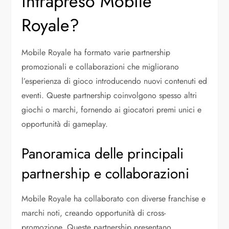
intrapreso Mobile
Royale?
Mobile Royale ha formato varie partnership
promozionali e collaborazioni che migliorano
l’esperienza di gioco introducendo nuovi contenuti ed
eventi. Queste partnership coinvolgono spesso altri
giochi o marchi, fornendo ai giocatori premi unici e
opportunità di gameplay.
Panoramica delle principali
partnership e collaborazioni
Mobile Royale ha collaborato con diverse franchise e
marchi noti, creando opportunità di cross-
promozione. Queste partnership presentano