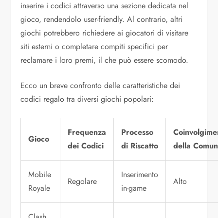
inserire i codici attraverso una sezione dedicata nel
gioco, rendendolo user-friendly. Al contrario, altri
giochi potrebbero richiedere ai giocatori di visitare
siti esterni o completare compiti specifici per
reclamare i loro premi, il che può essere scomodo.
Ecco un breve confronto delle caratteristiche dei
codici regalo tra diversi giochi popolari:
Frequenza
Processo
Coinvolgime
Gioco
dei Codici
di Riscatto
della Comun
Mobile
Inserimento
Regolare
Alto
Royale
in-game
Clash