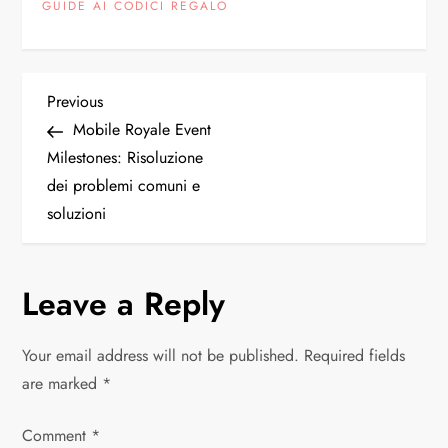
GUIDE AI CODICI REGALO
P
Previous
Previous
Post
Mobile Royale Event
o
Milestones: Risoluzione
dei problemi comuni e
s
soluzioni
t
n
Leave a Reply
a
Your email address will not be published.
Required fields
v
are marked
*
i
Comment
*