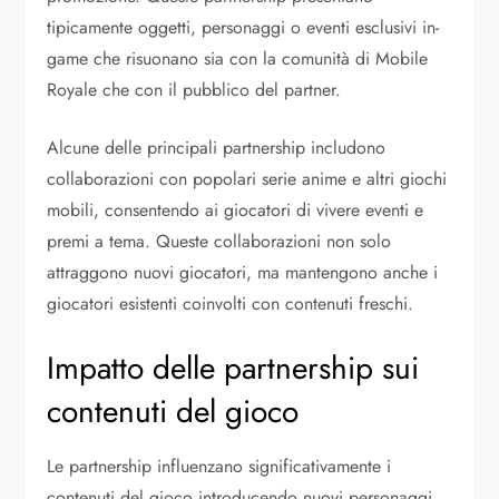
tipicamente oggetti, personaggi o eventi esclusivi in-
game che risuonano sia con la comunità di Mobile
Royale che con il pubblico del partner.
Alcune delle principali partnership includono
collaborazioni con popolari serie anime e altri giochi
mobili, consentendo ai giocatori di vivere eventi e
premi a tema. Queste collaborazioni non solo
attraggono nuovi giocatori, ma mantengono anche i
giocatori esistenti coinvolti con contenuti freschi.
Impatto delle partnership sui
contenuti del gioco
Le partnership influenzano significativamente i
contenuti del gioco introducendo nuovi personaggi,