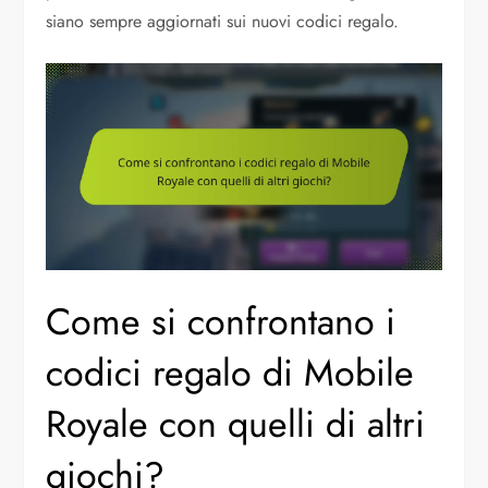
siano sempre aggiornati sui nuovi codici regalo.
Come si confrontano i
codici regalo di Mobile
Royale con quelli di altri
giochi?