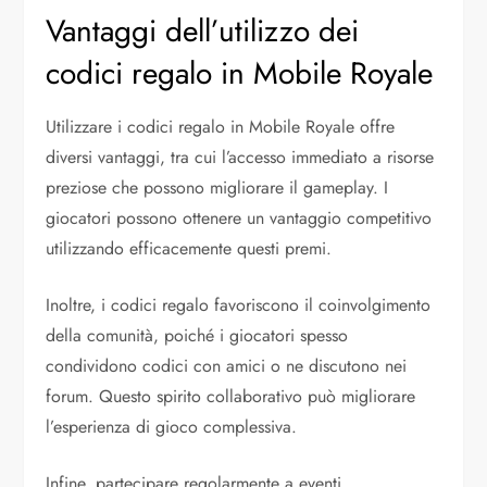
Vantaggi dell’utilizzo dei
codici regalo in Mobile Royale
Utilizzare i codici regalo in Mobile Royale offre
diversi vantaggi, tra cui l’accesso immediato a risorse
preziose che possono migliorare il gameplay. I
giocatori possono ottenere un vantaggio competitivo
utilizzando efficacemente questi premi.
Inoltre, i codici regalo favoriscono il coinvolgimento
della comunità, poiché i giocatori spesso
condividono codici con amici o ne discutono nei
forum. Questo spirito collaborativo può migliorare
l’esperienza di gioco complessiva.
Infine, partecipare regolarmente a eventi