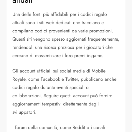
Una delle fonti più affidabili per i codici regalo
attuali sono i siti web dedicati che tracciano e
compilano codici provenienti da varie promozioni.
Questi siti vengono spesso aggiornati frequentemente,
rendendoli una risorsa preziosa per i giocatori che
cercano di massimizzare i loro premi in-game.
Gli account ufficiali sui social media di Mobile
Royale, come Facebook e Twitter, pubblicano anche
codici regalo durante eventi speciali o
collaborazioni. Seguire questi account può fornire
aggiornamenti tempestivi direttamente dagli
sviluppatori.
I forum della comunità, come Reddit o i canali