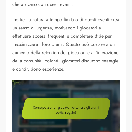
che arrivano con questi eventi.
Inoltre, la natura a tempo limitato di questi eventi crea
un senso di urgenza, motivando i giocatori a
effettuare accessi frequenti e completare sfide per
massimizzare i loro premi. Questo può portare a un
aumento della retention dei giocatori e all’interazione
della comunità, poiché i giocatori discutono strategie
e condividono esperienze.