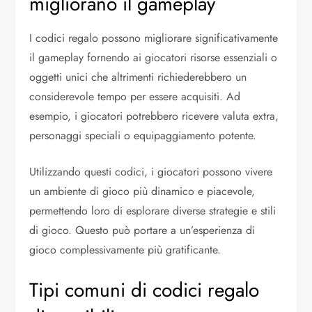
migliorano il gameplay
I codici regalo possono migliorare significativamente
il gameplay fornendo ai giocatori risorse essenziali o
oggetti unici che altrimenti richiederebbero un
considerevole tempo per essere acquisiti. Ad
esempio, i giocatori potrebbero ricevere valuta extra,
personaggi speciali o equipaggiamento potente.
Utilizzando questi codici, i giocatori possono vivere
un ambiente di gioco più dinamico e piacevole,
permettendo loro di esplorare diverse strategie e stili
di gioco. Questo può portare a un’esperienza di
gioco complessivamente più gratificante.
Tipi comuni di codici regalo