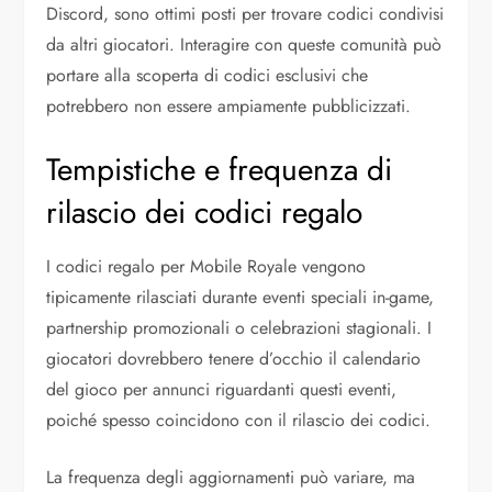
Discord, sono ottimi posti per trovare codici condivisi
da altri giocatori. Interagire con queste comunità può
portare alla scoperta di codici esclusivi che
potrebbero non essere ampiamente pubblicizzati.
Tempistiche e frequenza di
rilascio dei codici regalo
I codici regalo per Mobile Royale vengono
tipicamente rilasciati durante eventi speciali in-game,
partnership promozionali o celebrazioni stagionali. I
giocatori dovrebbero tenere d’occhio il calendario
del gioco per annunci riguardanti questi eventi,
poiché spesso coincidono con il rilascio dei codici.
La frequenza degli aggiornamenti può variare, ma