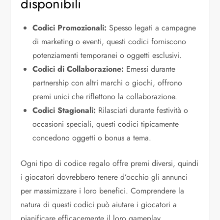
disponibili
Codici Promozionali:
Spesso legati a campagne
di marketing o eventi, questi codici forniscono
potenziamenti temporanei o oggetti esclusivi.
Codici di Collaborazione:
Emessi durante
partnership con altri marchi o giochi, offrono
premi unici che riflettono la collaborazione.
Codici Stagionali:
Rilasciati durante festività o
occasioni speciali, questi codici tipicamente
concedono oggetti o bonus a tema.
Ogni tipo di codice regalo offre premi diversi, quindi
i giocatori dovrebbero tenere d’occhio gli annunci
per massimizzare i loro benefici. Comprendere la
natura di questi codici può aiutare i giocatori a
pianificare efficacemente il loro gameplay.